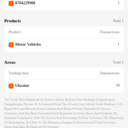
8704229900
1
1
Products
Total 1
Product
Transactions
Motor Vehicles
1
1
Areas
Total 1
Trading Area
Transactions
Ukraine
19
1
The Trade Data Displayed On Kabore Adama Burkina Faso Kadiogo Ouagadougou
Ouagadougou Secteur 41 Is Sourced From The 52wmb.com Global Trade Database. It Is
Based On Legal Records From Customs And Related Public Channels Of Various
Countries, And Has Been Formatted And Organized For User Query And Analysis. We
Maintain Compliance With The Source And Processing Of Data To Ensure The Objectivity
Of Information, But Due To The Dynamic Changes In International Trade Activities,
Some Data May Be Delayed Or Changed.