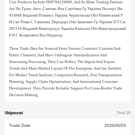
Core Products Include HS8704229900, And Its Main Trading Partners
Are Пп Транс Авто ,савенко Яна Сергіївна Гр України Паспорт Нм
453848 Виданий Ріпкинсь Україна Чернігівська Обл Ріпкинський Р
Н Смт Ріпки С Глиненка ,передера Олег Іванович Гр України П Т См
285116 Виданий Вишгородсь Україна Київська Обл Вишгородський
Р Н С Козаровичі Вул Першотр.
These Trade Data Are Sourced From Various Countries' Customs And
Public Channels, And Have Undergone Standardization And
Structuring Processing. They Can Reflect The Import And Export
Trends And Main Market Layout Of The Enterprise, And Are Suitable
For Market Trend Analysis, Competitor Research, Port Transportation
Planning, Supply Chain Optimization, And International Customer
Development. They Provide Reliable Support For Cross-Border Trade
Decision-Making.
Shipment
Total 20
Trade Date
2026/06/03