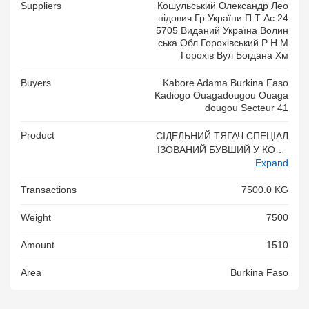
Suppliers
Кошульський Олександр Лео
Нідович Гр України П Т Ас 24
5705 Виданий Україна Волин
Ська Обл Горохівський Р Н М
Горохів Вул Богдана Хм
Buyers
Kabore Adama Burkina Faso
Kadiogo Ouagadougou Ouaga
Dougou Secteur 41
Product
СІДЕЛЬНИЙ ТЯГАЧ СПЕЦІАЛ
ІЗОВАНИЙ БУВШИЙ У КОРИ
Expand
СТУВАННІ МАРКИ DA F МОД
ЕЛЬ 95 XF 430 ШАССІ XLRT
Transactions
7500.0 KG
E47XS0E601883 ЗАГАЛЬНА К
ІЛЬКІСТЬ МІСЦЬ ВКЛЮЧАЮ
Weight
7500
ЧИ ВОДІЯ 2 ПРИЗНАЧЕННЯ
АВТОМОБІЛЯ ДЛЯ ПЕРЕВЕЗ
Amount
1510
ЕННЯ НАПІВПРИЧЕПІВ ТИП
ДВИГУНА ДИЗЕЛЬ РОБОЧИ
Area
Burkina Faso
Й ОБ ЄМ ЦИЛІНДРІВ ДВИГУ
НА 12580 СМ3 МАСА В РАЗІ
МАКСИМАЛЬНОГО ЗАВАНТА