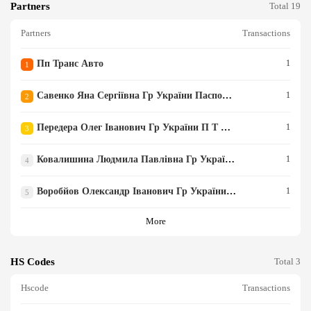
Partners
ЖЕННЯ 18600 КГ КАЛЕНДАР
Total 19
НИЙ РІК ВИГОТОВЛЕННЯ 20
Partners
Transactions
03 МОДЕЛЬНИЙ РІК ВИГОТО
ВЛЕННЯ 2003 НЕ МІСТИТЬ
У СВОЄМУ СКЛАДІ РАДІОПР
Пп Транс Авто
1
1
ИЙМАЛЬНИХ ТА РАДІОПЕРЕ
ДАВАЛЬНИХ ПРИСТРОЇВ КР
Савенко Яна Сергіївна Гр України Паспорт Нм 453848 Виданий Ріпкинсь Україна Чернігівська Обл Ріпкинський Р Н Смт Ріпки С Глиненка
1
2
АЇНА ВИРОБНИЦТВА NL ТО
РГІВЕЛЬНА МАРКА DAF
Передера Олег Іванович Гр України П Т См 285116 Виданий Вишгородсь Україна Київська Обл Вишгородський Р Н С Козаровичі Вул Першотр
1
3
Ковалишина Людмила Павлівна Гр України П Т Аа 419933 Виданий Гайсин Україна Вінницька Обл Гайсинський Р Н М Гайсин Вул 2 Й Провулок
1
4
Воробйов Олександр Іванович Гр України П Т Ео 214243 Виданий Микола Україна Миколаївська Обл Миколаївський Р Н С Сливине Вул Степов
1
5
More
HS Codes
Total 3
Hscode
Transactions