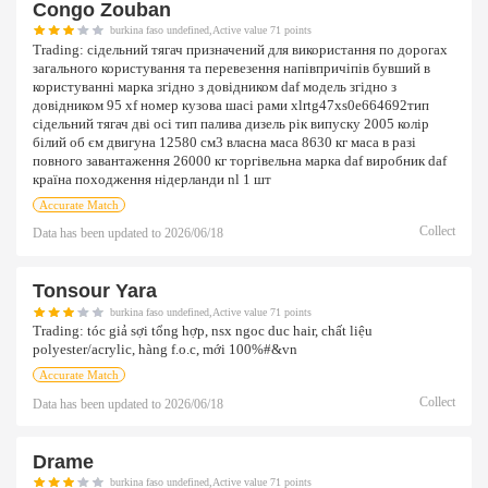
Congo Zouban
burkina faso undefined,Active value 71 points
Trading:
сідельний тягач призначений для використання по дорогах
загального користування та перевезення напівпричіпів бувший в
користуванні марка згідно з довідником daf модель згідно з
довідником 95 xf номер кузова шасі рами xlrtg47xs0e664692тип
сідельний тягач дві осі тип палива дизель рік випуску 2005 колір
білий об єм двигуна 12580 см3 власна маса 8630 кг маса в разі
повного завантаження 26000 кг торгівельна марка daf виробник daf
країна походження нідерланди nl 1 шт
Accurate Match
Collect
Data has been updated to
2026/06/18
Tonsour Yara
burkina faso undefined,Active value 71 points
Trading:
tóc giả sợi tổng hợp, nsx ngoc duc hair, chất liệu
polyester/acrylic, hàng f.o.c, mới 100%#&vn
Accurate Match
Collect
Data has been updated to
2026/06/18
Drame
burkina faso undefined,Active value 71 points