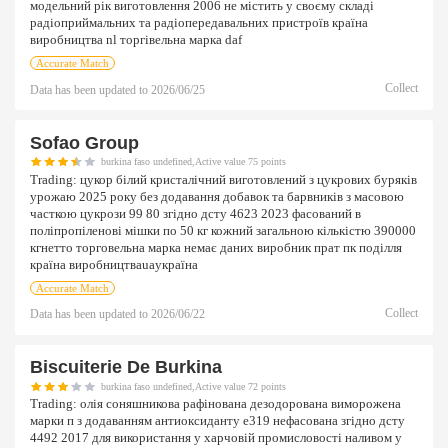
модельний рік виготовлення 2006 не містить у своєму складі
радіоприймальних та радіопередавальних пристроїв країна
виробництва nl торгівельна марка daf
Accurate Match
Collect
Data has been updated to
2026/06/25
Sofao Group
burkina faso undefined,Active value 75 points
Trading:
цукор білий кристалічний виготовлений з цукрових буряків
урожаю 2025 року без додавання добавок та барвників з масовою
часткою цукрози 99 80 згідно дсту 4623 2023 фасований в
поліпропіленові мішки по 50 кг кожний загальною кількістю 390000
кгнетто торговельна марка немає даних виробник прат пк поділля
країна виробництваuaукраїна
Accurate Match
Collect
Data has been updated to
2026/06/22
Biscuiterie De Burkina
burkina faso undefined,Active value 72 points
Trading:
олія соняшникова рафінована дезодорована виморожена
марки п з додаванням антиоксиданту е319 нефасована згідно дсту
4492 2017 для використання у харчовій промисловості наливом у