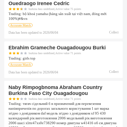
Ouedraogo Irenee Cedric
burkina faso undefined,Active value 75 points
Trading:
bộ khoá yamaha (hàng sản xuất tại việt nam, đóng mới
100%)#&vn
Accurate Match
Collect
Data has been updated to
2026/06/04
Ebrahim Grameche Ouagadougou Burki
burkina faso undefined,Active value 71 points
Trading:
girls top
Accurate Match
Collect
Data has been updated to
2026/06/04
Naby Rimpogbnoma Abraham Country
Burkina Faso City Ouagadougou
burkina faso undefined,Active value 71 points
Trading:
тягач сідельний б в призначений для перевезення
напівпричепів по дорогах загального користування 1 шт марка
згідно з довідником daf модель згідно з довідником xf 95 430
календарний рік виготовлення 2006 модельний рік виготовлення
2006 шасі xlrte47xs0e738290 номер двигуна w41416 об єм двигуна