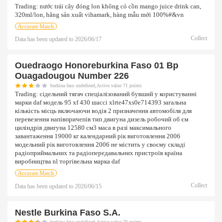
Trading:
nước trái cây đóng lon không có cồn mango juice drink can,
320ml/lon, hãng sản xuất vihamark, hàng mẫu mới 100%#&vn
Accurate Match
Collect
Data has been updated to
2026/06/17
Ouedraogo Honoreburkina Faso 01 Bp
Ouagadougou Number 226
burkina faso undefined,Active value 71 points
Trading:
сідельний тягач спеціалізований бувший у користуванні
марки daf модель 95 xf 430 шассі xlrte47xs0e714393 загальна
кількість місць включаючи водія 2 призначення автомобіля для
перевезення напівпричепів тип двигуна дизель робочий об єм
циліндрів двигуна 12580 см3 маса в разі максимального
завантаження 19000 кг календарний рік виготовлення 2006
модельний рік виготовлення 2006 не містить у своєму складі
радіоприймальних та радіопередавальних пристроїв країна
виробництва nl торгівельна марка daf
Accurate Match
Collect
Data has been updated to
2026/06/15
Nestle Burkina Faso S.a.
burkina faso undefined,Active value 76 points