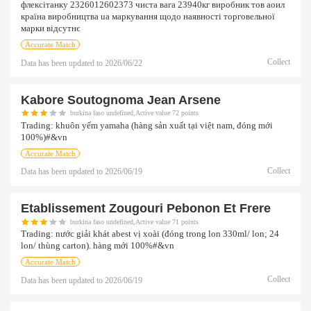
флексітанку 2326012602373 чиста вага 23940кг виробник тов аоил
країна виробництва ua маркування щодо наявності торговельної
марки відсутнє
Accurate Match
Collect
Data has been updated to
2026/06/22
Kabore Soutognoma Jean Arsene
burkina faso undefined,Active value 72 points
Trading:
khuôn yếm yamaha (hàng sản xuất tại việt nam, đóng mới
100%)#&vn
Accurate Match
Collect
Data has been updated to
2026/06/19
Etablissement Zougouri Pebonon Et Frere
burkina faso undefined,Active value 71 points
Trading:
nước giải khát abest vị xoài (đóng trong lon 330ml/ lon; 24
lon/ thùng carton). hàng mới 100%#&vn
Accurate Match
Collect
Data has been updated to
2026/06/19