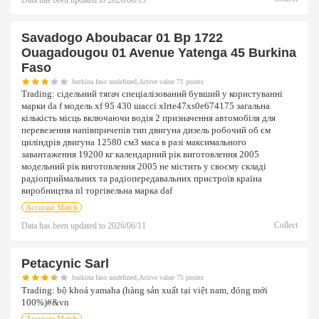
Savadogo Aboubacar 01 Bp 1722
Ouagadougou 01 Avenue Yatenga 45 Burkina
Faso
burkina faso undefined,Active value 71 points
Trading:
сідельний тягач спеціалізований бувший у користуванні
марки da f модель xf 95 430 шассі xlrte47xs0e674175 загальна
кількість місць включаючи водія 2 призначення автомобіля для
перевезення напівпричепів тип двигуна дизель робочий об єм
циліндрів двигуна 12580 см3 маса в разі максимального
завантаження 19200 кг календарний рік виготовлення 2005
модельний рік виготовлення 2005 не містить у своєму складі
радіоприймальних та радіопередавальних пристроїв країна
виробництва nl торгівельна марка daf
Accurate Match
Collect
Data has been updated to
2026/06/11
Petacynic Sarl
burkina faso undefined,Active value 75 points
Trading:
bộ khoá yamaha (hàng sản xuất tại việt nam, đóng mới
100%)#&vn
Accurate Match