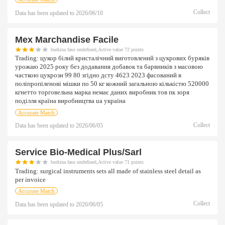
Collect
Data has been updated to
2026/06/10
Mex Marchandise Facile
burkina faso undefined,Active value 72 points
Trading:
цукор білий кристалічний виготовлений з цукрових буряків
урожаю 2025 року без додавання добавок та барвників з масовою
часткою цукрози 99 80 згідно дсту 4623 2023 фасований в
поліпропіленові мішки по 50 кг кожний загальною кількістю 520000
кгнетто торговельна марка немає даних виробник тов пк зоря
поділля країна виробництва ua україна
Accurate Match
Collect
Data has been updated to
2026/06/05
Service Bio-Medical Plus/sarl
burkina faso undefined,Active value 71 points
Trading:
surgical instruments sets all made of stainless steel detail as
per invoice
Accurate Match
Collect
Data has been updated to
2026/06/05