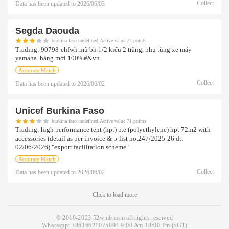
Collect
Data has been updated to
2026/06/03
Segda Daouda
burkina faso undefined,Active value 72 points
Trading:
90798-ehfwh mũ bh 1/2 kiểu 2 trắng, phụ tùng xe máy
yamaha. hàng mới 100%#&vn
Accurate Match
Collect
Data has been updated to
2026/06/02
Unicef Burkina Faso
burkina faso undefined,Active value 71 points
Trading:
high performance tent (hpt) p.e (polyethylene) hpt 72m2 with
accessories (detail as per invoice & p-list no.247/2025-26 dt:
02/06/2026) "export facilitation scheme"
Accurate Match
Collect
Data has been updated to
2026/06/02
Click to load more
© 2010-2023 52wmb.com all rights reserved
Whatsapp:
+8616621075894
9:00 Am-18:00 Pm (SGT)