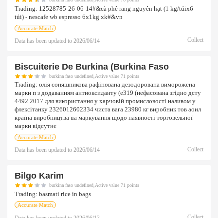
Trading:
12528785-26-06-14#&cà phê rang nguyên hạt (1 kg/túix6
túi) - nescafe wb espresso 6x1kg xk#&vn
Accurate Match
Collect
Data has been updated to
2026/06/14
Biscuiterie De Burkina (burkina Faso
burkina faso undefined,Active value 71 points
Trading:
олія соняшникова рафінована дезодорована виморожена
марки п з додаванням антиоксиданту (е319 (нефасована згідно дсту
4492 2017 для використання у харчовій промисловості наливом у
флексітанку 2326012602334 чиста вага 23980 кг виробник тов аоил
країна виробництва ua маркування щодо наявності торговельної
марки відсутнє
Accurate Match
Collect
Data has been updated to
2026/06/14
Bilgo Karim
burkina faso undefined,Active value 71 points
Trading:
basmati rice in bags
Accurate Match
Collect
Data has been updated to
2026/06/13