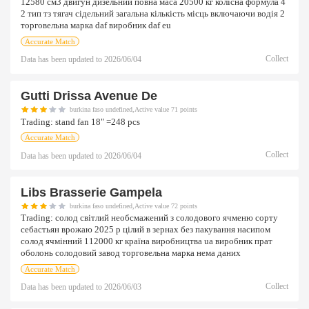
12580 см3 двигун дизельний повна маса 20500 кг колісна формула 4
2 тип тз тягач сідельний загальна кількість місць включаючи водія 2
торговельна марка daf виробник daf eu
Accurate Match
Collect
Data has been updated to
2026/06/04
Gutti Drissa Avenue De
burkina faso undefined,Active value 71 points
Trading:
stand fan 18" =248 pcs
Accurate Match
Collect
Data has been updated to
2026/06/04
Libs Brasserie Gampela
burkina faso undefined,Active value 72 points
Trading:
солод світлий необсмажений з солодового ячменю сорту
себастьян врожаю 2025 р цілий в зернах без пакування насипом
солод ячмінний 112000 кг країна виробництва ua виробник прат
оболонь солодовий завод торговельна марка нема даних
Accurate Match
Collect
Data has been updated to
2026/06/03