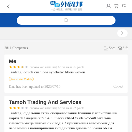
PC
3811 Companies
Sort
Sift
Me
burkina faso undefined,Active value 76 points
Trading:
couch cushions synthetic fibers woven
Accurate Match
Collect
Data has been updated to
2026/07/15
Tamoh Trading And Services
burkina faso undefined,Active value 72 points
Trading:
сідельний тягач спеціалізований бувший у користуванні
марки daf модель xf 95 430 шассі xlrte47xs0e625548 загальна
кількість місць включаючи водія 2 призначення автомобіля для
перевезення напівпричепів тип двигуна дизель робочий об єм