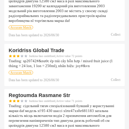
циліндрів двигуна 12580 см3 маса в разі максимального
завантаження 19200 кг календарний рік виготовлення 2003
модельний рік виготовлення 2003 не містить у своєму складі
радіоприймальних та радіопередавальних пристроїв країна
виробництва nl торгівельна марка daf
Accurate Match
Collect
Data has been updated to
2026/06/30
Koridriss Global Trade
burkina faso undefined,Active value 72 points
Trading:
sp20742#&nước ép trái cây hỗn hợp / mixed fruit juice (1
thùng = 24 lon, 1 lon = 250ml), nhãn hiệu: joy#&vn
Accurate Match
Collect
Data has been updated to
2026/06/30
Regtoumda Rasmane Str
burkina faso undefined,Active value 71 points
Trading:
сідельний тягач спеціалізований бувший у користуванні
марки daf модель xf 95 430 шассі xlrte47xs0e681183 загальна
кількість місць включаючи водія 2 призначення автомобіля для
перевезення напівпричепів тип двигуна дизель робочий об єм
циліндрів двигуна 12580 см3 маса в разі максимального