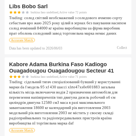
Libs Bobo Sarl
burkina faso undefined,Active value 72 points
Trading:
солод світлий необсмажений з солодового ячменю сорту
себастьян вро жаю 2025 року цілий в зернах без пакування насипом
солод ячмінний 84000 кг країна виробництва ua фірма виробник
прат оболонь солодовий завод торговельна марка немає даних
Accurate Match
Collect
Data has been updated to
2026/06/03
Kabore Adama Burkina Faso Kadiogo
Ouagadougou Ouagadougou Secteur 41
burkina faso undefined,Active value 71 points
Trading:
сідельний тягач спеціалізований бувший у користуванні
марки da f модель 95 xf 430 шассі xlrte47xs0e601883 загальна
кількість місць включаючи водія 2 призначення автомобіля для
перевезення напівпричепів тип двигуна дизель робочий об єм
циліндрів двигуна 12580 см3 маса в разі максимального
завантаження 18600 кг календарний рік виготовлення 2003
модельний рік виготовлення 2003 не містить у своєму складі
радіоприймальних та радіопередавальних пристроїв країна
виробництва nl торгівельна марка daf
Accurate Match