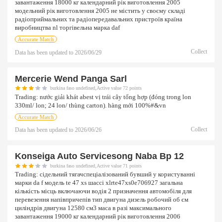
завантаження 18000 кг календарний рік виготовлення 2005
модельний рік виготовлення 2005 не містить у своєму складі
радіоприймальних та радіопередавальних пристроїв країна
виробництва nl торгівельна марка daf
Accurate Match
Collect
Data has been updated to
2026/06/29
Mercerie Wend Panga Sarl
burkina faso undefined,Active value 72 points
Trading:
nước giải khát abest vị trái cây tổng hợp (đóng trong lon
330ml/ lon; 24 lon/ thùng carton). hàng mới 100%#&vn
Accurate Match
Collect
Data has been updated to
2026/06/26
Konseiga Auto Servicesong Naba Bp 12
burkina faso undefined,Active value 71 points
Trading:
сідельний тягачспеціалізований бувший у користуванні
марки da f модель te 47 xs шассі xlrte47xs0e706927 загальна
кількість місць включаючи водія 2 призначення автомобіля для
перевезення напівпричепів тип двигуна дизель робочий об єм
циліндрів двигуна 12580 см3 маса в разі максимального
завантаження 19000 кг календарний рік виготовлення 2006